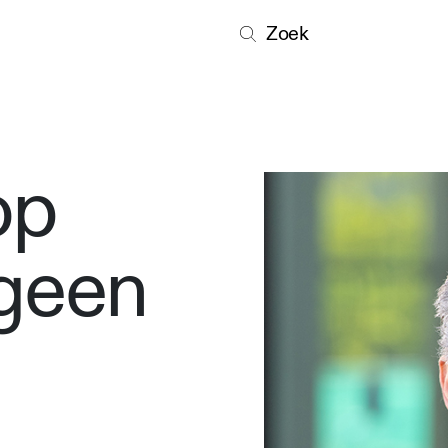
Zoek
op
 geen