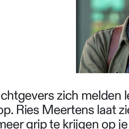
chtgevers zich melden l
op. Ries Meertens laat z
 meer grip te krijgen op j