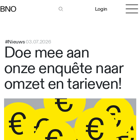
Overslaan naar inhoud
Login
#Nieuws
03.07.2026
Doe mee aan
onze enquête naar
omzet en tarieven!