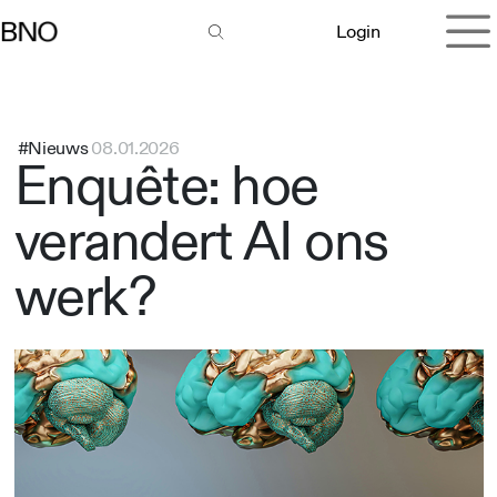
Overslaan naar inhoud
Login
#Nieuws
08.01.2026
Enquête: hoe
verandert AI ons
werk?