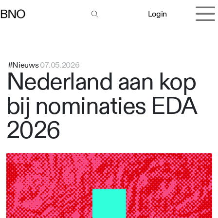
Overslaan naar inhoud
Login
#Nieuws
07.05.2026
Nederland aan kop
bij nominaties EDA
2026