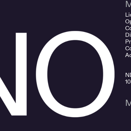
M
Li
O
Co
Di
Pr
Co
Ad
N
1
M