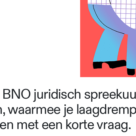
t BNO juridisch spreekuur
n, waarmee je laagdrempe
ten met een korte vraag.