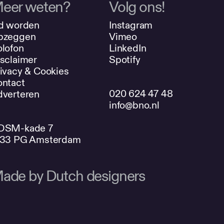
eer weten?
Volg ons!
d worden
Instagram
pzeggen
Vimeo
lofon
LinkedIn
sclaimer
Spotify
ivacy & Cookies
ntact
020 624 47 48
verteren
info@bno.nl
DSM-kade 7
033 PG Amsterdam
ade by Dutch designers