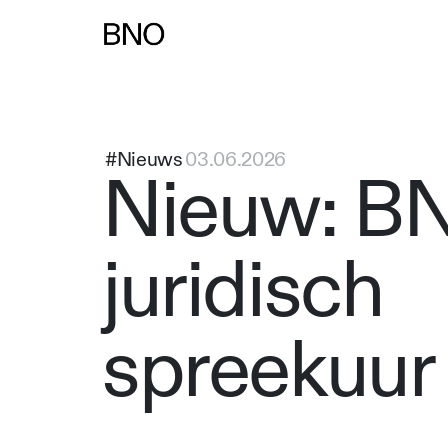
Overslaan naar inhoud
#Nieuws
03.06.2026
Nieuw: B
juridisch
spreekuur