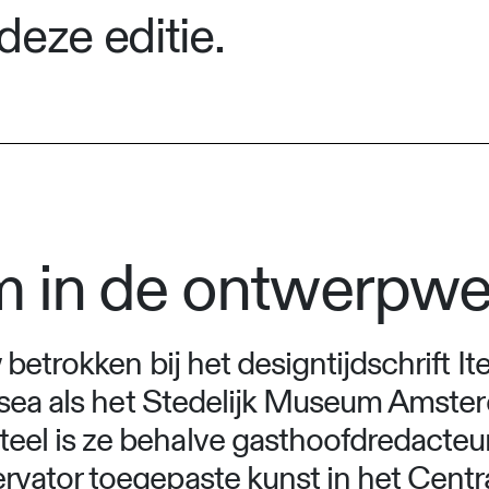
deze editie.
 in de ontwerpwe
betrokken bij het designtijdschrift I
usea als het Stedelijk Museum Amste
l is ze behalve gasthoofdredacteur
vator toegepaste kunst in het Centr