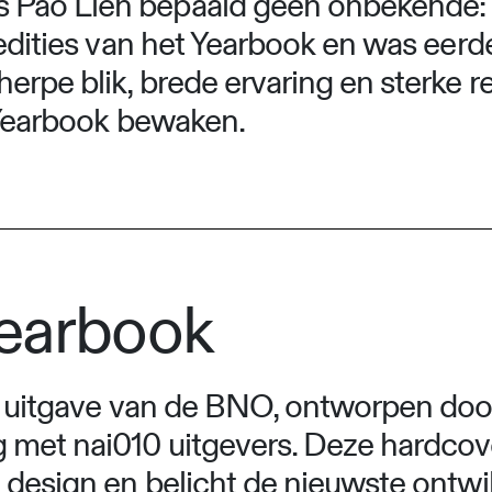
Pao Lien bepaald geen onbekende: ze
 edities van het Yearbook en was eer
pe blik, brede ervaring en sterke red
d Yearbook bewaken.
Yearbook
se uitgave van de BNO, ontworpen doo
met nai010 uitgevers. Deze hardcove
 design en belicht de nieuwste ontwi