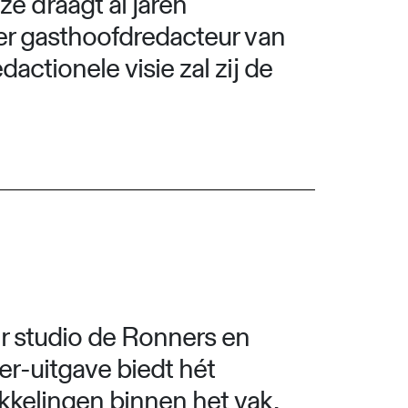
 draagt al jaren
der gasthoofdredacteur van
actionele visie zal zij de
r studio de Ronners en
r-uitgave biedt hét
kkelingen binnen het vak.