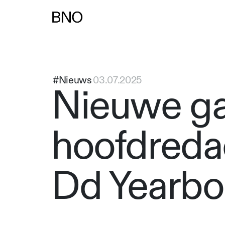
Overslaan naar inhoud
#Nieuws
03.07.2025
Nieuwe ga
hoofdreda
Dd Yearbo