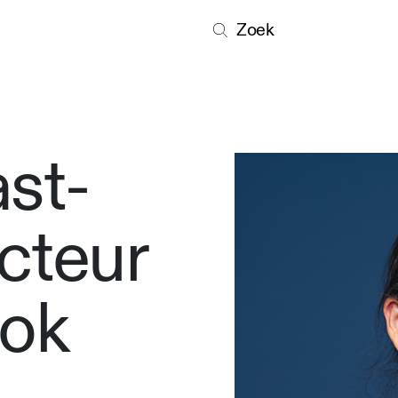
Zoek
st-
cteur
ok