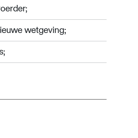
oerder;
nieuwe wetgeving;
s;