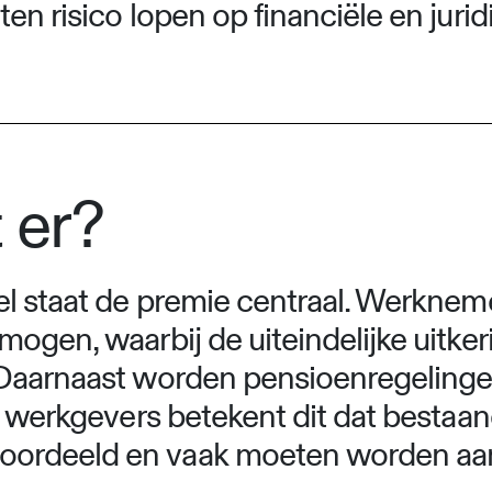
en risico lopen op financiële en juri
 er?
el staat de premie centraal. Werkne
ogen, waarbij de uiteindelijke uitkeri
 Daarnaast worden pensioenregeling
or werkgevers betekent dit dat besta
ordeeld en vaak moeten worden aa