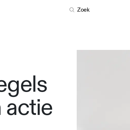
Zoek
egels
 actie