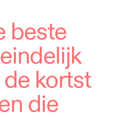
e beste
eindelijk
 de kortst
sen die