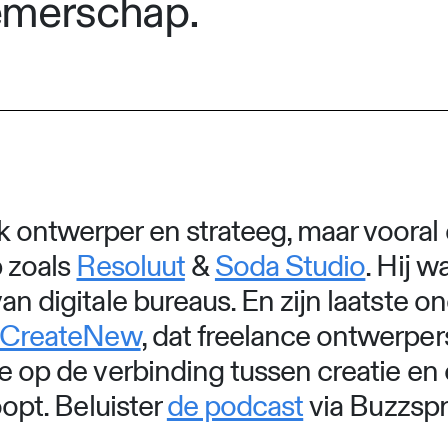
emerschap.
 ontwerper en strateeg, maar vooral
p zoals
Resoluut
&
Soda Studio
. Hij 
 van digitale bureaus. En zijn laatste 
CreateNew
, dat freelance ontwerpe
sie op de verbinding tussen creatie 
oopt. Beluister
de podcast
via Buzzspr