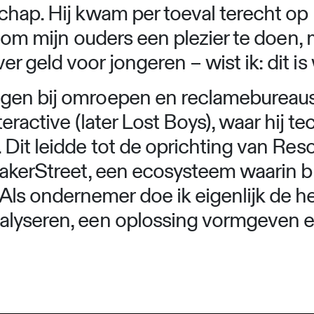
chap. Hij kwam per toeval terecht op
k om mijn ouders een plezier te doen, 
eld voor jongeren – wist ik: dit is w
en bij omroepen en reclamebureaus v
teractive (later Lost Boys), waar hij t
Dit leidde tot de oprichting van Reso
 MakerStreet, een ecosysteem waarin
 ondernemer doe ik eigenlijk de hele
lyseren, een oplossing vormgeven e