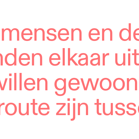
 mensen en d
den elkaar uit
 willen gewoon
route zijn tus