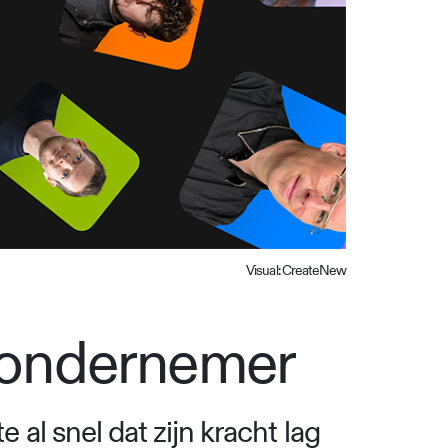
Visual: CreateNew
h ondernemer
al snel dat zijn kracht lag