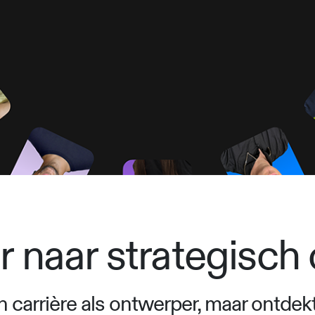
 naar strategisc
rrière als ontwerper, maar ontdekte 