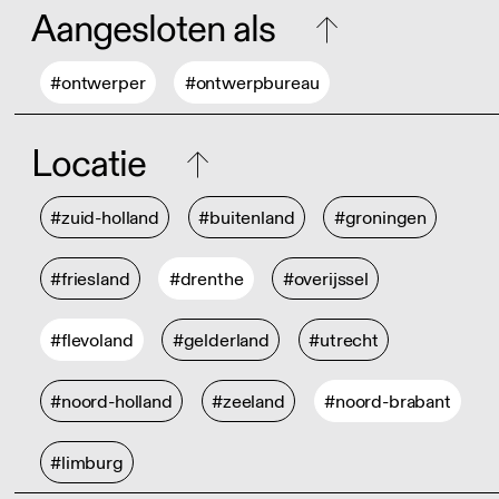
Aangesloten als
#ontwerper
#ontwerpbureau
Locatie
#zuid-holland
#buitenland
#groningen
#friesland
#drenthe
#overijssel
#flevoland
#gelderland
#utrecht
#noord-holland
#zeeland
#noord-brabant
#limburg