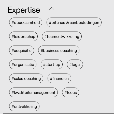
Expertise
#duurzaamheid
#pitches & aanbestedingen
#leiderschap
#teamontwikkeling
#acquisitie
#business coaching
#organisatie
#start-up
#legal
#sales coaching
#financiën
#kwaliteitsmanagement
#focus
#ontwikkeling