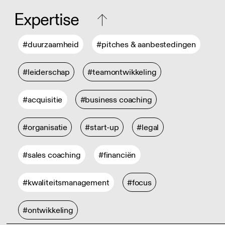
Expertise
#duurzaamheid
#pitches & aanbestedingen
#leiderschap
#teamontwikkeling
#acquisitie
#business coaching
#organisatie
#start-up
#legal
#sales coaching
#financiën
#kwaliteitsmanagement
#focus
#ontwikkeling