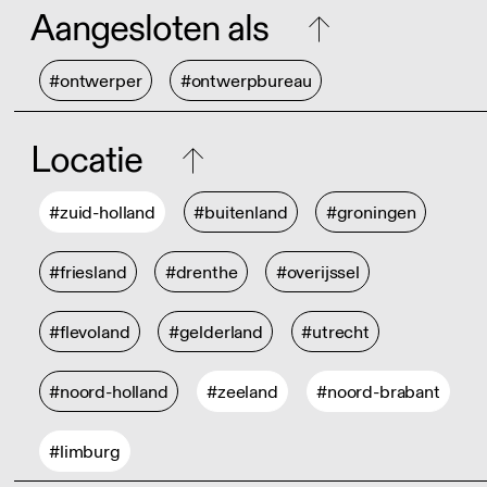
Aangesloten als
#ontwerper
#ontwerpbureau
Locatie
#zuid-holland
#buitenland
#groningen
#friesland
#drenthe
#overijssel
#flevoland
#gelderland
#utrecht
#noord-holland
#zeeland
#noord-brabant
#limburg