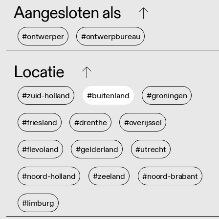
Aangesloten als
#ontwerper
#ontwerpbureau
Locatie
#zuid-holland
#buitenland
#groningen
#friesland
#drenthe
#overijssel
#flevoland
#gelderland
#utrecht
#noord-holland
#zeeland
#noord-brabant
#limburg