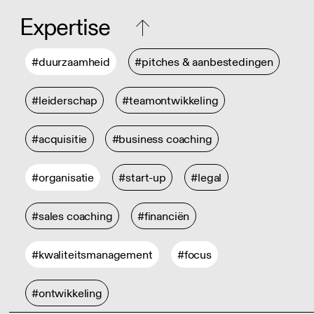
Expertise
#duurzaamheid
#pitches & aanbestedingen
#leiderschap
#teamontwikkeling
#acquisitie
#business coaching
#organisatie
#start-up
#legal
#sales coaching
#financiën
#kwaliteitsmanagement
#focus
#ontwikkeling