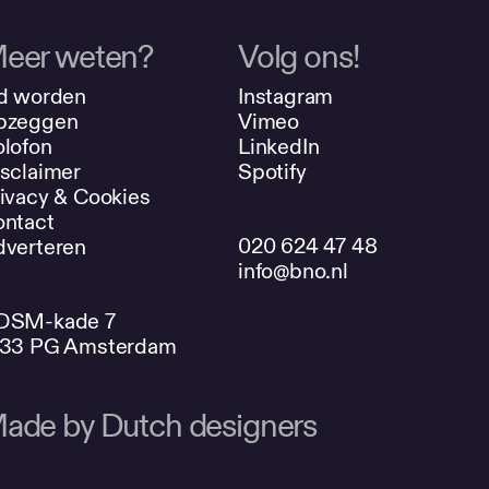
eer weten?
Volg ons!
d worden
Instagram
pzeggen
Vimeo
lofon
LinkedIn
sclaimer
Spotify
ivacy & Cookies
ntact
020 624 47 48
verteren
info@bno.nl
DSM-kade 7
033 PG Amsterdam
ade by Dutch designers