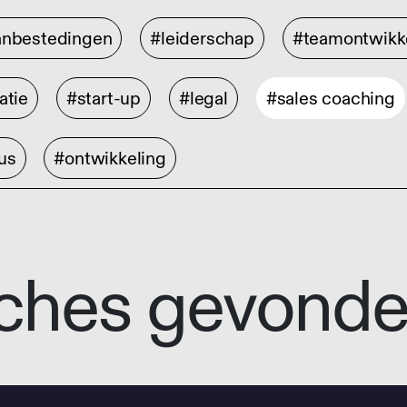
anbestedingen
#leiderschap
#teamontwikk
atie
#start-up
#legal
#sales coaching
us
#ontwikkeling
ches gevond