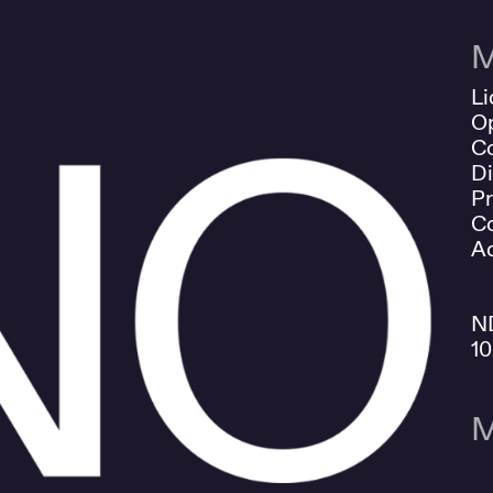
M
Li
O
Co
Di
Pr
Co
Ad
N
1
M