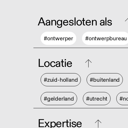
Aangesloten als
#ontwerper
#ontwerpbureau
Locatie
#zuid-holland
#buitenland
#gelderland
#utrecht
#no
Expertise