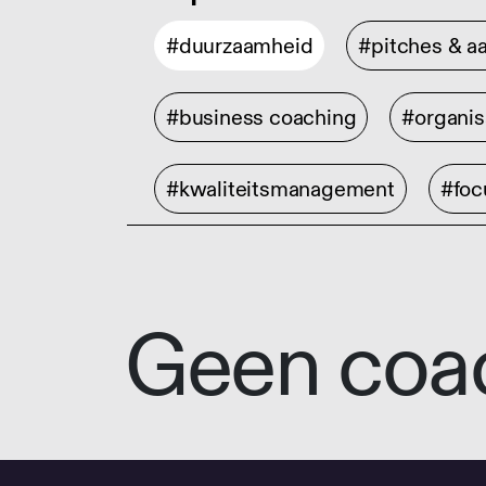
#duurzaamheid
#pitches & a
#business coaching
#organis
#kwaliteitsmanagement
#foc
Geen coa