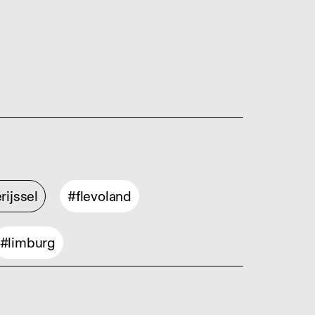
rijssel
#flevoland
#limburg