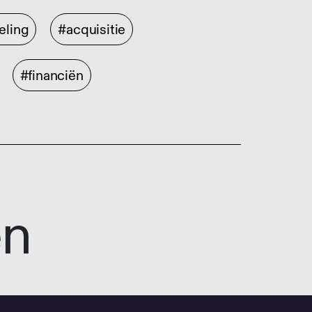
eling
#acquisitie
#financiën
en