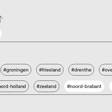
#groningen
#friesland
#drenthe
#ove
ord-holland
#zeeland
#noord-brabant