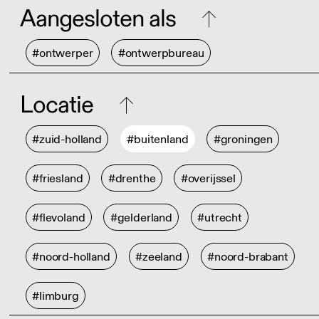
Aangesloten als
#ontwerper
#ontwerpbureau
Locatie
#zuid-holland
#buitenland
#groningen
#friesland
#drenthe
#overijssel
#flevoland
#gelderland
#utrecht
#noord-holland
#zeeland
#noord-brabant
#limburg