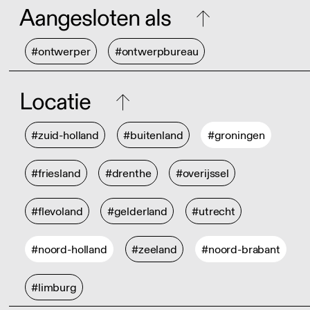
Aangesloten als
#ontwerper
#ontwerpbureau
Locatie
#zuid-holland
#buitenland
#groningen
#friesland
#drenthe
#overijssel
#flevoland
#gelderland
#utrecht
#noord-holland
#zeeland
#noord-brabant
#limburg