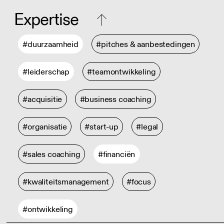
Expertise
#duurzaamheid
#pitches & aanbestedingen
#leiderschap
#teamontwikkeling
#acquisitie
#business coaching
#organisatie
#start-up
#legal
#sales coaching
#financiën
#kwaliteitsmanagement
#focus
#ontwikkeling