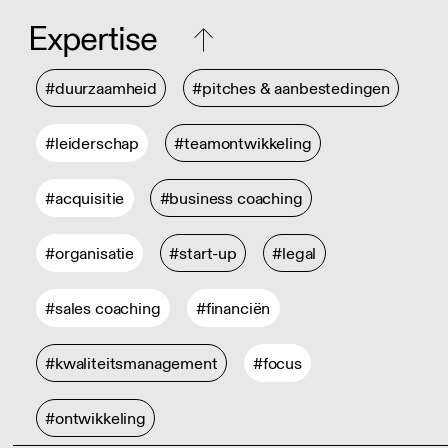
Expertise
#duurzaamheid
#pitches & aanbestedingen
#leiderschap
#teamontwikkeling
#acquisitie
#business coaching
#organisatie
#start-up
#legal
#sales coaching
#financiën
#kwaliteitsmanagement
#focus
#ontwikkeling