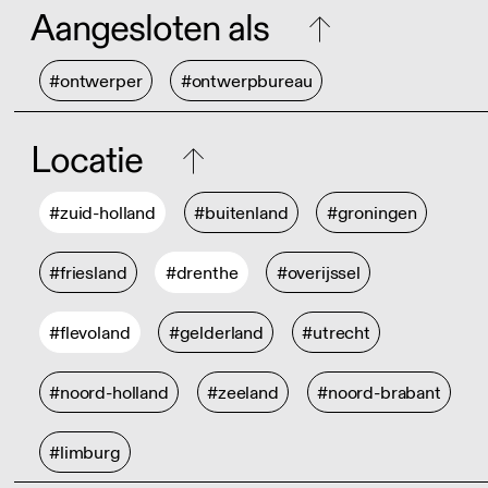
Aangesloten als
#ontwerper
#ontwerpbureau
Locatie
#zuid-holland
#buitenland
#groningen
#friesland
#drenthe
#overijssel
#flevoland
#gelderland
#utrecht
#noord-holland
#zeeland
#noord-brabant
#limburg