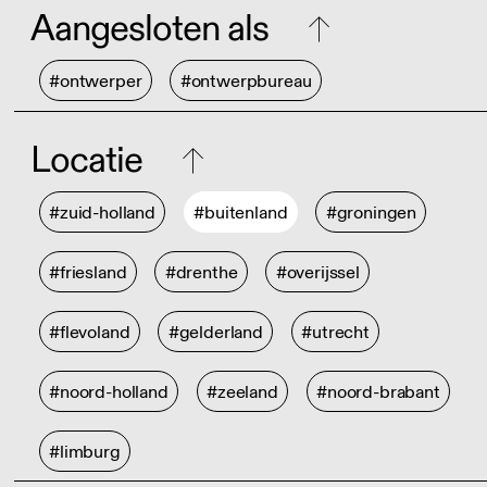
Aangesloten als
#ontwerper
#ontwerpbureau
Locatie
#zuid-holland
#buitenland
#groningen
#friesland
#drenthe
#overijssel
#flevoland
#gelderland
#utrecht
#noord-holland
#zeeland
#noord-brabant
#limburg