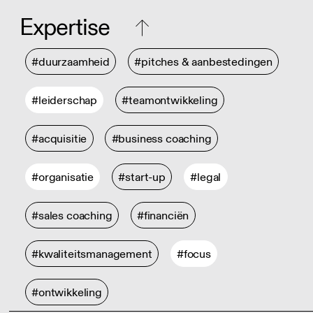
Expertise
#duurzaamheid
#pitches & aanbestedingen
#leiderschap
#teamontwikkeling
#acquisitie
#business coaching
#organisatie
#start-up
#legal
#sales coaching
#financiën
#kwaliteitsmanagement
#focus
#ontwikkeling