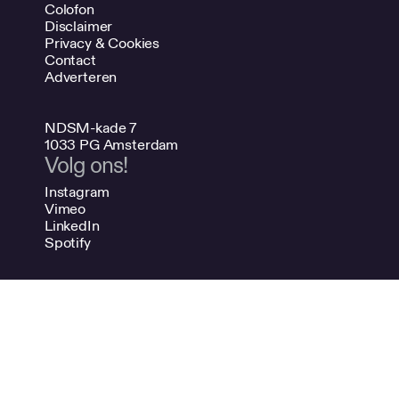
Colofon
Disclaimer
Privacy & Cookies
Contact
Adverteren
NDSM-kade 7
1033 PG Amsterdam
Volg ons!
Instagram
Vimeo
LinkedIn
Spotify
020 624 47 48
info@bno.nl
Made by Dutch designers