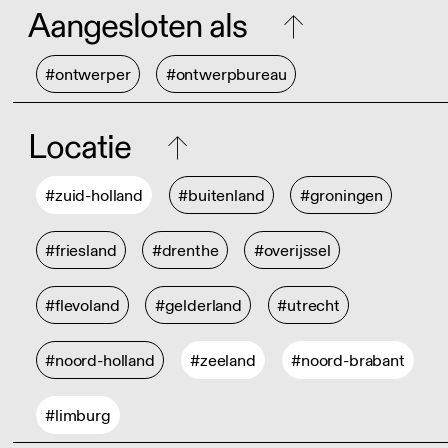
Aangesloten als
#ontwerper
#ontwerpbureau
Locatie
#zuid-holland
#buitenland
#groningen
#friesland
#drenthe
#overijssel
#flevoland
#gelderland
#utrecht
#noord-holland
#zeeland
#noord-brabant
#limburg