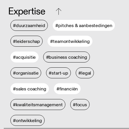
Expertise
#duurzaamheid
#pitches & aanbestedingen
#leiderschap
#teamontwikkeling
#acquisitie
#business coaching
#organisatie
#start-up
#legal
#sales coaching
#financiën
#kwaliteitsmanagement
#focus
#ontwikkeling