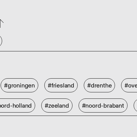
#groningen
#friesland
#drenthe
#ove
ord-holland
#zeeland
#noord-brabant