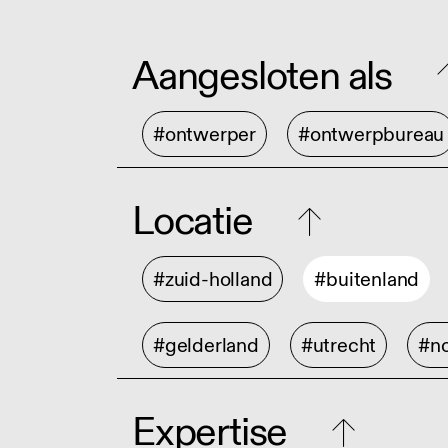
Aangesloten als
#ontwerper
#ontwerpbureau
Locatie
#zuid-holland
#buitenland
#gelderland
#utrecht
#no
Expertise