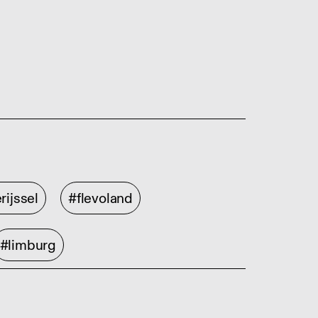
rijssel
#flevoland
#limburg