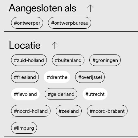
Aangesloten als
#ontwerper
#ontwerpbureau
Locatie
#zuid-holland
#buitenland
#groningen
#friesland
#drenthe
#overijssel
#flevoland
#gelderland
#utrecht
#noord-holland
#zeeland
#noord-brabant
#limburg