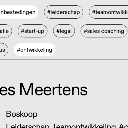
anbestedingen
#leiderschap
#teamontwikk
atie
#start-up
#legal
#sales coaching
us
#ontwikkeling
ies Meertens
Boskoop
Leiderschap, Teamontwikkeling, Acq