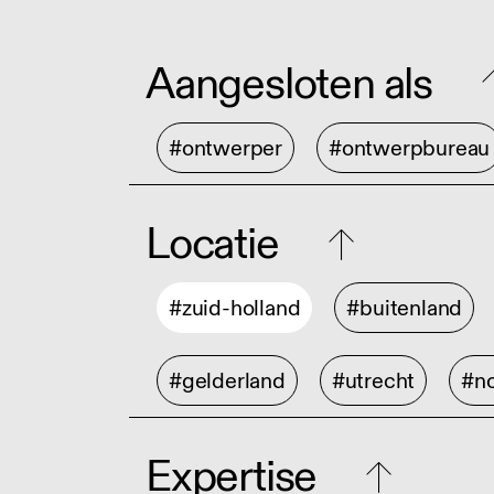
Aangesloten als
#ontwerper
#ontwerpbureau
Locatie
#zuid-holland
#buitenland
#gelderland
#utrecht
#no
Expertise