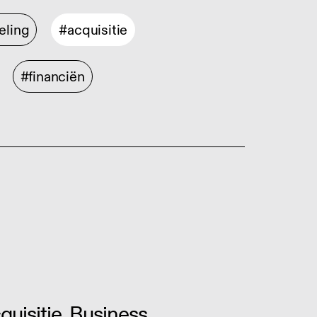
eling
#acquisitie
#financiën
uisitie, Business