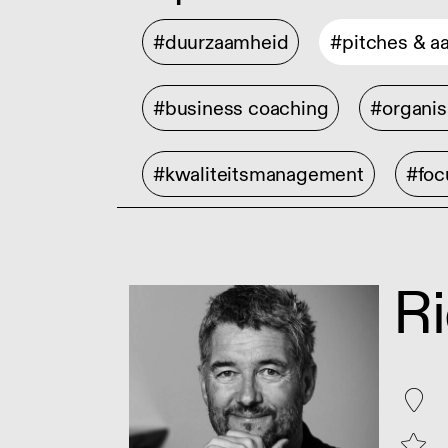
#duurzaamheid
#pitches & a
#business coaching
#organis
#kwaliteitsmanagement
#foc
R