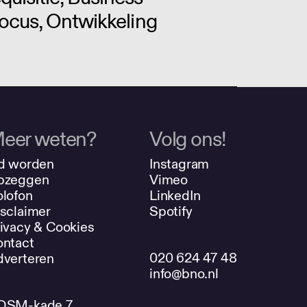
Focus, Ontwikkeling
eer weten?
Volg ons!
d worden
Instagram
pzeggen
Vimeo
lofon
LinkedIn
sclaimer
Spotify
ivacy & Cookies
ntact
020 624 47 48
verteren
info@bno.nl
DSM-kade 7