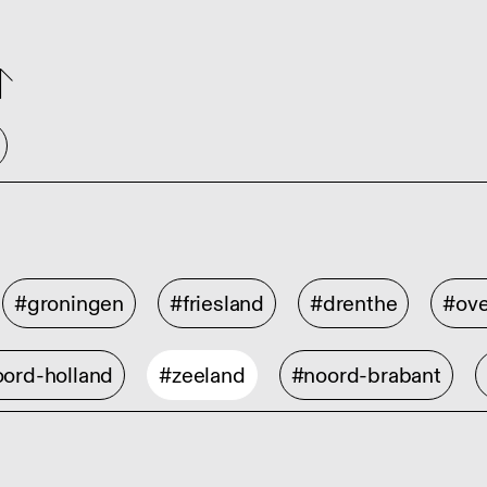
#groningen
#friesland
#drenthe
#ove
ord-holland
#zeeland
#noord-brabant