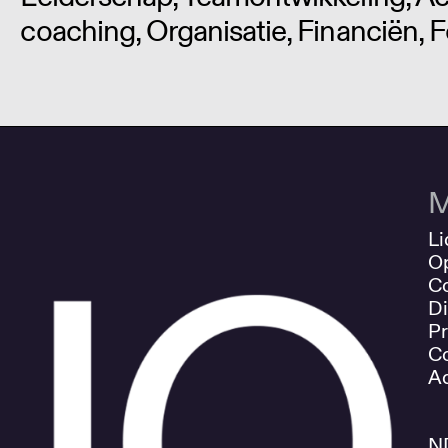
coaching, Organisatie, Financiën, 
M
Li
O
Co
Di
Pr
Co
Ad
N