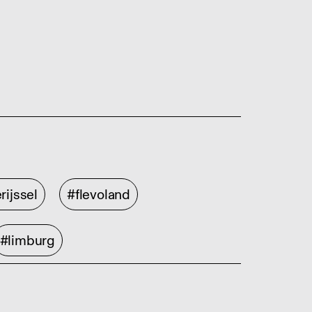
rijssel
#flevoland
#limburg