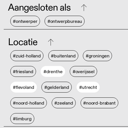
Aangesloten als
#ontwerper
#ontwerpbureau
Locatie
#zuid-holland
#buitenland
#groningen
#friesland
#drenthe
#overijssel
#flevoland
#gelderland
#utrecht
#noord-holland
#zeeland
#noord-brabant
#limburg