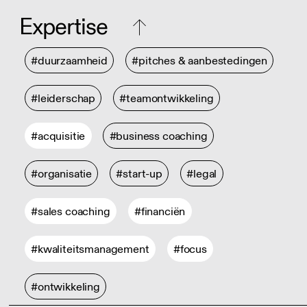
Expertise
#duurzaamheid
#pitches & aanbestedingen
#leiderschap
#teamontwikkeling
#acquisitie
#business coaching
#organisatie
#start-up
#legal
#sales coaching
#financiën
#kwaliteitsmanagement
#focus
#ontwikkeling