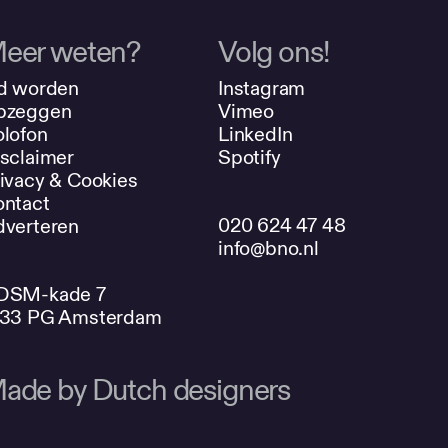
eer weten?
Volg ons!
d worden
Instagram
pzeggen
Vimeo
lofon
LinkedIn
sclaimer
Spotify
ivacy & Cookies
ntact
020 624 47 48
verteren
info@bno.nl
DSM-kade 7
033 PG Amsterdam
ade by Dutch designers