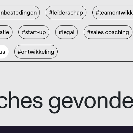
anbestedingen
#leiderschap
#teamontwikk
atie
#start-up
#legal
#sales coaching
us
#ontwikkeling
ches gevond