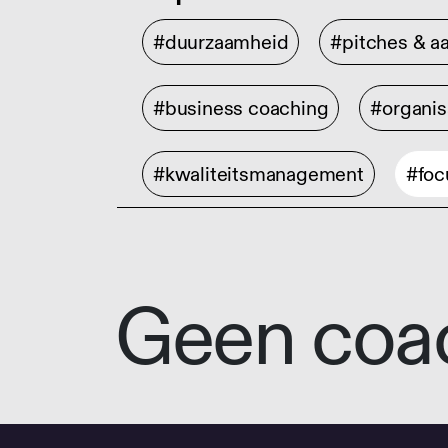
#duurzaamheid
#pitches & a
#business coaching
#organis
#kwaliteitsmanagement
#foc
Geen coa