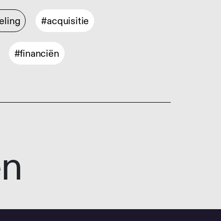
eling
#acquisitie
#financiën
en