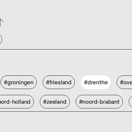
#groningen
#friesland
#drenthe
#ove
ord-holland
#zeeland
#noord-brabant