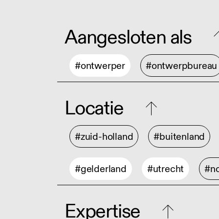
Aangesloten als
#ontwerper
#ontwerpbureau
Locatie
#zuid-holland
#buitenland
#gelderland
#utrecht
#no
Expertise