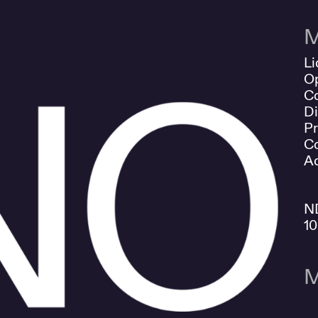
M
Li
O
Co
Di
Pr
Co
Ad
N
1
M