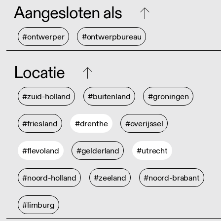
Aangesloten als
#ontwerper
#ontwerpbureau
Locatie
#zuid-holland
#buitenland
#groningen
#friesland
#drenthe
#overijssel
#flevoland
#gelderland
#utrecht
#noord-holland
#zeeland
#noord-brabant
#limburg