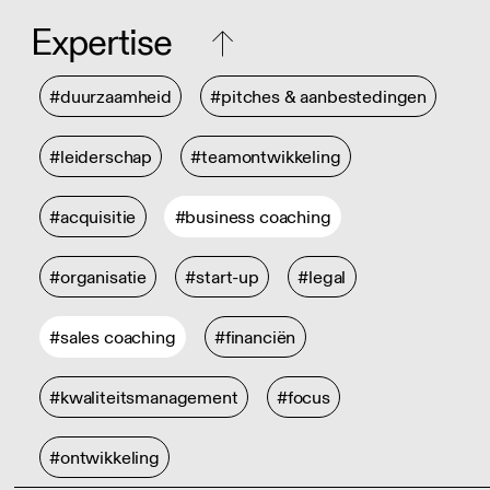
Expertise
#duurzaamheid
#pitches & aanbestedingen
#leiderschap
#teamontwikkeling
#acquisitie
#business coaching
#organisatie
#start-up
#legal
#sales coaching
#financiën
#kwaliteitsmanagement
#focus
#ontwikkeling