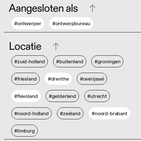
Aangesloten als
#ontwerper
#ontwerpbureau
Locatie
#zuid-holland
#buitenland
#groningen
#friesland
#drenthe
#overijssel
#flevoland
#gelderland
#utrecht
#noord-holland
#zeeland
#noord-brabant
#limburg