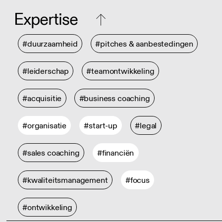
Expertise
#duurzaamheid
#pitches & aanbestedingen
#leiderschap
#teamontwikkeling
#acquisitie
#business coaching
#organisatie
#start-up
#legal
#sales coaching
#financiën
#kwaliteitsmanagement
#focus
#ontwikkeling