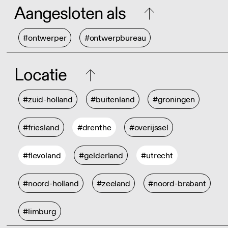
Aangesloten als
#ontwerper
#ontwerpbureau
Locatie
#zuid-holland
#buitenland
#groningen
#friesland
#drenthe
#overijssel
#flevoland
#gelderland
#utrecht
#noord-holland
#zeeland
#noord-brabant
#limburg