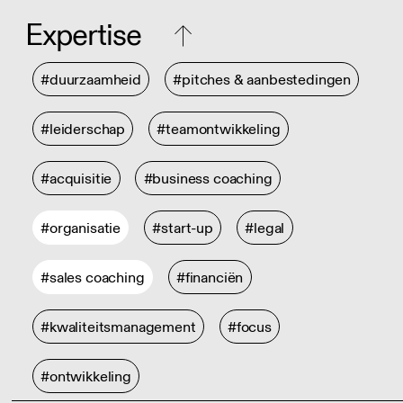
Expertise
#duurzaamheid
#pitches & aanbestedingen
#leiderschap
#teamontwikkeling
#acquisitie
#business coaching
#organisatie
#start-up
#legal
#sales coaching
#financiën
#kwaliteitsmanagement
#focus
#ontwikkeling