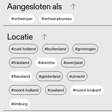
Aangesloten als
#ontwerper
#ontwerpbureau
Locatie
#zuid-holland
#buitenland
#groningen
#friesland
#drenthe
#overijssel
#flevoland
#gelderland
#utrecht
#noord-holland
#zeeland
#noord-brabant
#limburg