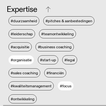
Expertise
#duurzaamheid
#pitches & aanbestedingen
#leiderschap
#teamontwikkeling
#acquisitie
#business coaching
#organisatie
#start-up
#legal
#sales coaching
#financiën
#kwaliteitsmanagement
#focus
#ontwikkeling