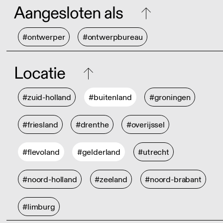
Aangesloten als
#ontwerper
#ontwerpbureau
Locatie
#zuid-holland
#buitenland
#groningen
#friesland
#drenthe
#overijssel
#flevoland
#gelderland
#utrecht
#noord-holland
#zeeland
#noord-brabant
#limburg