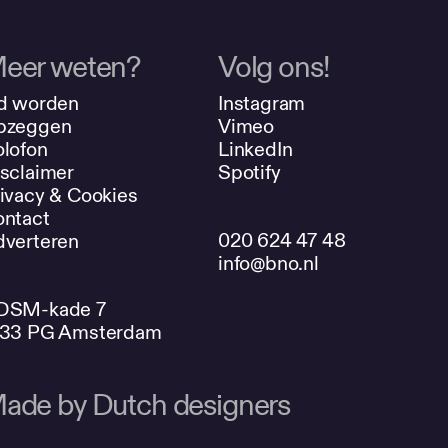
eer weten?
Volg ons!
d worden
Instagram
pzeggen
Vimeo
lofon
LinkedIn
sclaimer
Spotify
ivacy & Cookies
ntact
020 624 47 48
verteren
info@bno.nl
DSM-kade 7
033 PG Amsterdam
ade by Dutch designers