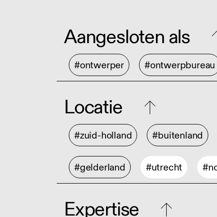
Aangesloten als
#ontwerper
#ontwerpbureau
Locatie
#zuid-holland
#buitenland
#gelderland
#utrecht
#no
Expertise