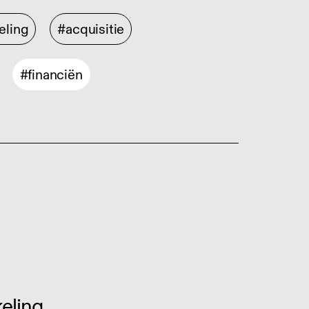
eling
#acquisitie
#financiën
eling