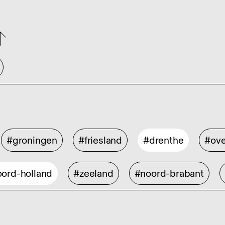
#groningen
#friesland
#drenthe
#ove
ord-holland
#zeeland
#noord-brabant