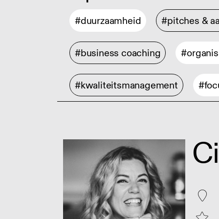
#duurzaamheid
#pitches & a
#business coaching
#organis
#kwaliteitsmanagement
#foc
C