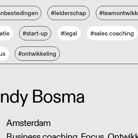
anbestedingen
#leiderschap
#teamontwikk
atie
#start-up
#legal
#sales coaching
us
#ontwikkeling
indy Bosma
Amsterdam
Business coaching, Focus, Ontwikk