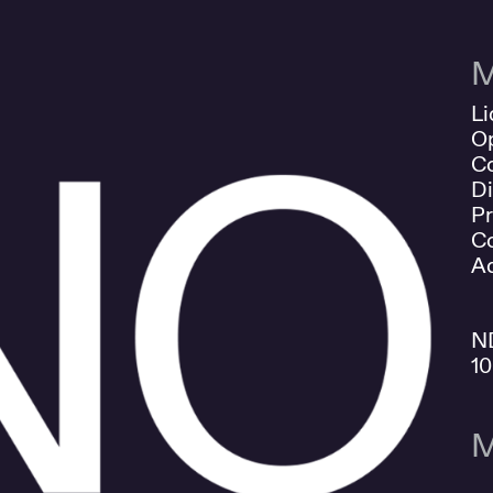
M
Li
O
Co
Di
Pr
Co
Ad
N
1
M