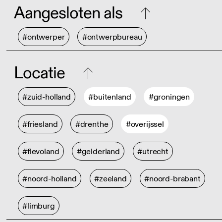
Aangesloten als
#ontwerper
#ontwerpbureau
Locatie
#zuid-holland
#buitenland
#groningen
#friesland
#drenthe
#overijssel
#flevoland
#gelderland
#utrecht
#noord-holland
#zeeland
#noord-brabant
#limburg