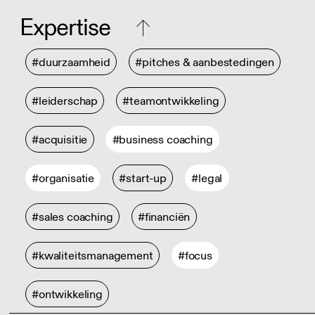
Expertise
#duurzaamheid
#pitches & aanbestedingen
#leiderschap
#teamontwikkeling
#acquisitie
#business coaching
#organisatie
#start-up
#legal
#sales coaching
#financiën
#kwaliteitsmanagement
#focus
#ontwikkeling