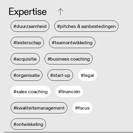
Expertise
#duurzaamheid
#pitches & aanbestedingen
#leiderschap
#teamontwikkeling
#acquisitie
#business coaching
#organisatie
#start-up
#legal
#sales coaching
#financiën
#kwaliteitsmanagement
#focus
#ontwikkeling