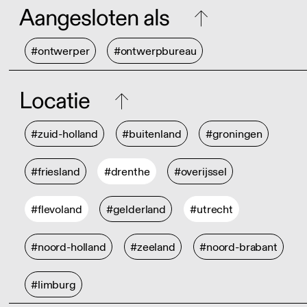
Aangesloten als
#ontwerper
#ontwerpbureau
Locatie
#zuid-holland
#buitenland
#groningen
#friesland
#drenthe
#overijssel
#flevoland
#gelderland
#utrecht
#noord-holland
#zeeland
#noord-brabant
#limburg