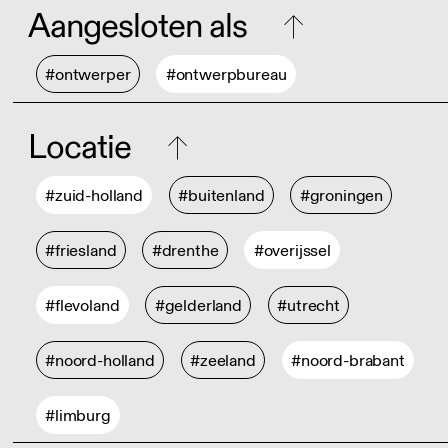
Aangesloten als
#ontwerper
#ontwerpbureau
Locatie
#zuid-holland
#buitenland
#groningen
#friesland
#drenthe
#overijssel
#flevoland
#gelderland
#utrecht
#noord-holland
#zeeland
#noord-brabant
#limburg