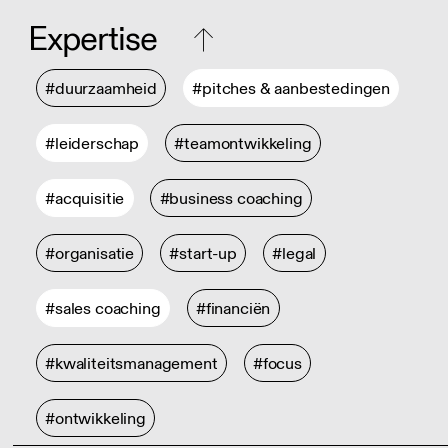
Expertise
#duurzaamheid
#pitches & aanbestedingen
#leiderschap
#teamontwikkeling
#acquisitie
#business coaching
#organisatie
#start-up
#legal
#sales coaching
#financiën
#kwaliteitsmanagement
#focus
#ontwikkeling