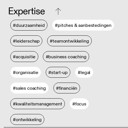
Expertise
#duurzaamheid
#pitches & aanbestedingen
#leiderschap
#teamontwikkeling
#acquisitie
#business coaching
#organisatie
#start-up
#legal
#sales coaching
#financiën
#kwaliteitsmanagement
#focus
#ontwikkeling