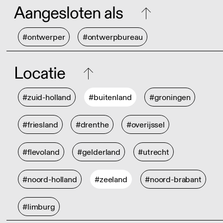
Aangesloten als
#ontwerper
#ontwerpbureau
Locatie
#zuid-holland
#buitenland
#groningen
#friesland
#drenthe
#overijssel
#flevoland
#gelderland
#utrecht
#noord-holland
#zeeland
#noord-brabant
#limburg