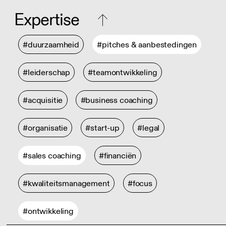
Expertise
#duurzaamheid
#pitches & aanbestedingen
#leiderschap
#teamontwikkeling
#acquisitie
#business coaching
#organisatie
#start-up
#legal
#sales coaching
#financiën
#kwaliteitsmanagement
#focus
#ontwikkeling