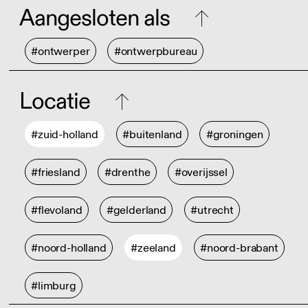
Aangesloten als
#ontwerper
#ontwerpbureau
Locatie
#zuid-holland
#buitenland
#groningen
#friesland
#drenthe
#overijssel
#flevoland
#gelderland
#utrecht
#noord-holland
#zeeland
#noord-brabant
#limburg