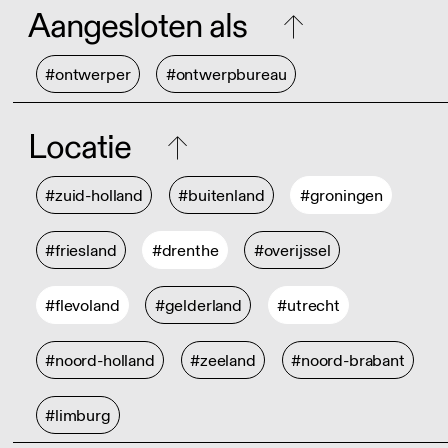
Aangesloten als
#ontwerper
#ontwerpbureau
Locatie
#zuid-holland
#buitenland
#groningen
#friesland
#drenthe
#overijssel
#flevoland
#gelderland
#utrecht
#noord-holland
#zeeland
#noord-brabant
#limburg