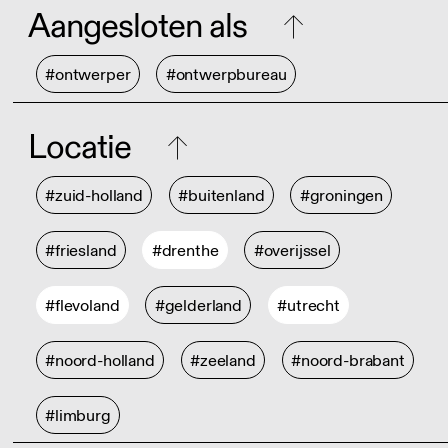
Aangesloten als
#ontwerper
#ontwerpbureau
Locatie
#zuid-holland
#buitenland
#groningen
#friesland
#drenthe
#overijssel
#flevoland
#gelderland
#utrecht
#noord-holland
#zeeland
#noord-brabant
#limburg