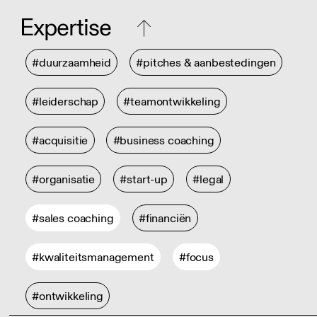
Expertise
#duurzaamheid
#pitches & aanbestedingen
#leiderschap
#teamontwikkeling
#acquisitie
#business coaching
#organisatie
#start-up
#legal
#sales coaching
#financiën
#kwaliteitsmanagement
#focus
#ontwikkeling