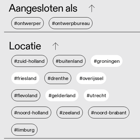
Aangesloten als
#ontwerper
#ontwerpbureau
Locatie
#zuid-holland
#buitenland
#groningen
#friesland
#drenthe
#overijssel
#flevoland
#gelderland
#utrecht
#noord-holland
#zeeland
#noord-brabant
#limburg