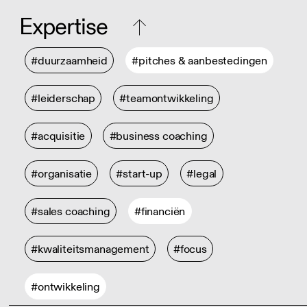
Expertise
#duurzaamheid
#pitches & aanbestedingen
#leiderschap
#teamontwikkeling
#acquisitie
#business coaching
#organisatie
#start-up
#legal
#sales coaching
#financiën
#kwaliteitsmanagement
#focus
#ontwikkeling