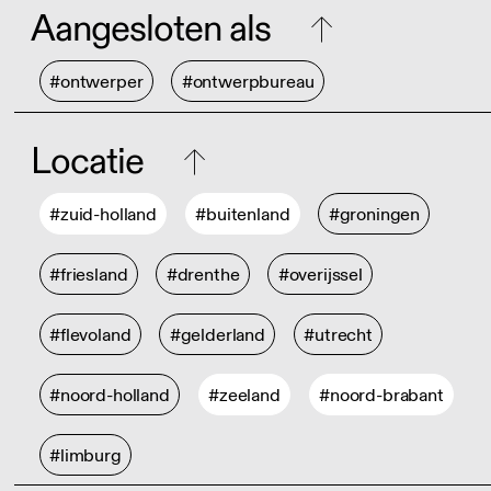
Aangesloten als
#ontwerper
#ontwerpbureau
Locatie
#zuid-holland
#buitenland
#groningen
#friesland
#drenthe
#overijssel
#flevoland
#gelderland
#utrecht
#noord-holland
#zeeland
#noord-brabant
#limburg