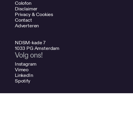
Colofon
Disclaimer
Privacy & Cookies
Contact
Adverteren
NDSM-kade 7
1033 PG Amsterdam
Volg ons!
Instagram
Vimeo
LinkedIn
Spotify
020 624 47 48
info@bno.nl
Made by Dutch designers