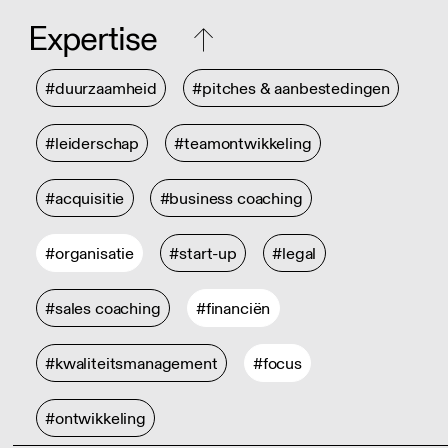
Expertise
#duurzaamheid
#pitches & aanbestedingen
#leiderschap
#teamontwikkeling
#acquisitie
#business coaching
#organisatie
#start-up
#legal
#sales coaching
#financiën
#kwaliteitsmanagement
#focus
#ontwikkeling