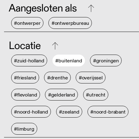
Aangesloten als
#ontwerper
#ontwerpbureau
Locatie
#zuid-holland
#buitenland
#groningen
#friesland
#drenthe
#overijssel
#flevoland
#gelderland
#utrecht
#noord-holland
#zeeland
#noord-brabant
#limburg