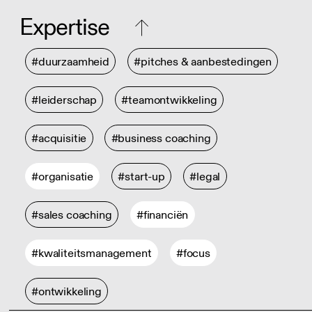
Expertise
#duurzaamheid
#pitches & aanbestedingen
#leiderschap
#teamontwikkeling
#acquisitie
#business coaching
#organisatie
#start-up
#legal
#sales coaching
#financiën
#kwaliteitsmanagement
#focus
#ontwikkeling