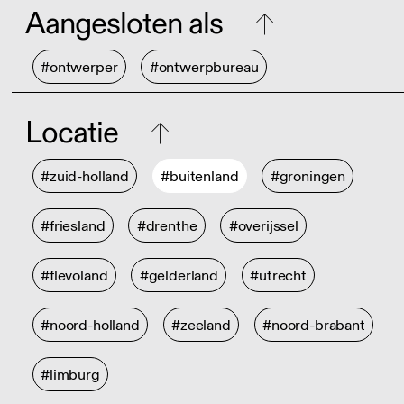
Aangesloten als
#ontwerper
#ontwerpbureau
Locatie
#zuid-holland
#buitenland
#groningen
#friesland
#drenthe
#overijssel
#flevoland
#gelderland
#utrecht
#noord-holland
#zeeland
#noord-brabant
#limburg