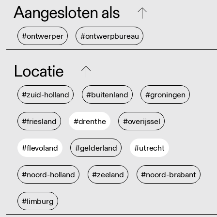
Aangesloten als
#ontwerper
#ontwerpbureau
Locatie
#zuid-holland
#buitenland
#groningen
#friesland
#drenthe
#overijssel
#flevoland
#gelderland
#utrecht
#noord-holland
#zeeland
#noord-brabant
#limburg