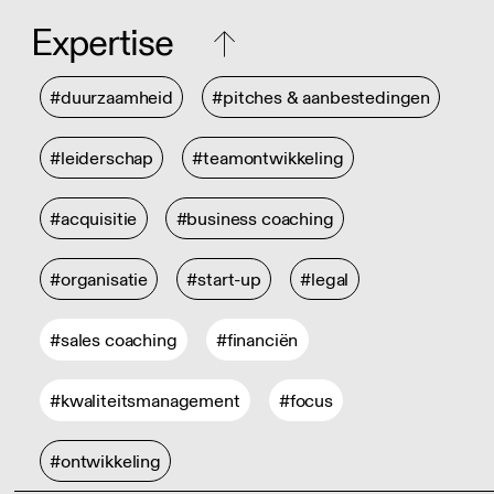
Expertise
#duurzaamheid
#pitches & aanbestedingen
#leiderschap
#teamontwikkeling
#acquisitie
#business coaching
#organisatie
#start-up
#legal
#sales coaching
#financiën
#kwaliteitsmanagement
#focus
#ontwikkeling