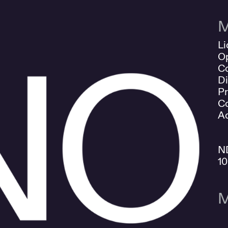
M
Li
O
Co
Di
Pr
Co
Ad
N
1
M