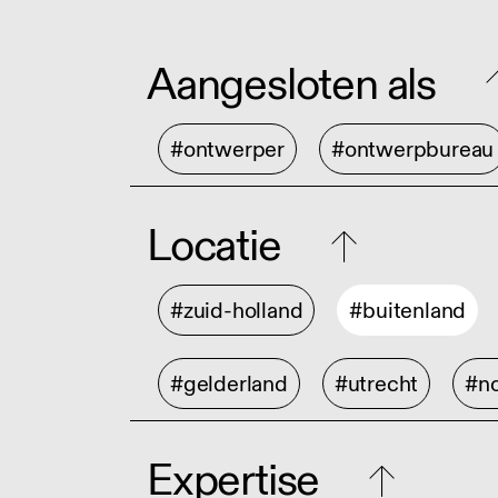
Aangesloten als
#ontwerper
#ontwerpbureau
Locatie
#zuid-holland
#buitenland
#gelderland
#utrecht
#no
Expertise