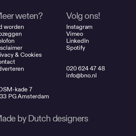
eer weten?
Volg ons!
d worden
Instagram
pzeggen
Vimeo
lofon
LinkedIn
sclaimer
Spotify
ivacy & Cookies
ntact
020 624 47 48
verteren
info@bno.nl
DSM-kade 7
033 PG Amsterdam
ade by Dutch designers