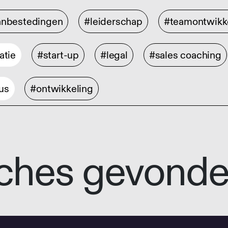
anbestedingen
#leiderschap
#teamontwikk
atie
#start-up
#legal
#sales coaching
us
#ontwikkeling
ches gevond