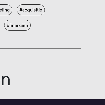
eling
#acquisitie
#financiën
en