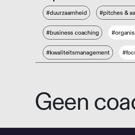
#duurzaamheid
#pitches & a
#business coaching
#organis
#kwaliteitsmanagement
#foc
Geen coa