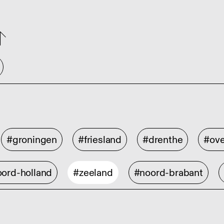
#groningen
#friesland
#drenthe
#ove
ord-holland
#zeeland
#noord-brabant