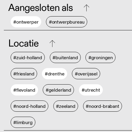
Aangesloten als
#ontwerper
#ontwerpbureau
Locatie
#zuid-holland
#buitenland
#groningen
#friesland
#drenthe
#overijssel
#flevoland
#gelderland
#utrecht
#noord-holland
#zeeland
#noord-brabant
#limburg