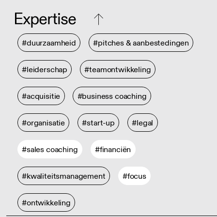
Expertise
#duurzaamheid
#pitches & aanbestedingen
#leiderschap
#teamontwikkeling
#acquisitie
#business coaching
#organisatie
#start-up
#legal
#sales coaching
#financiën
#kwaliteitsmanagement
#focus
#ontwikkeling