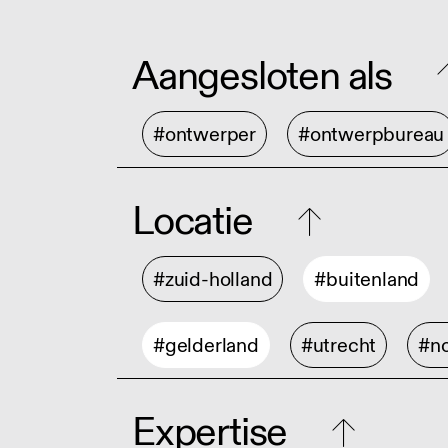
Aangesloten als
#ontwerper
#ontwerpbureau
Locatie
#zuid-holland
#buitenland
#gelderland
#utrecht
#no
Expertise