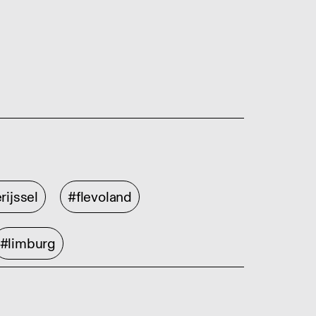
rijssel
#flevoland
#limburg