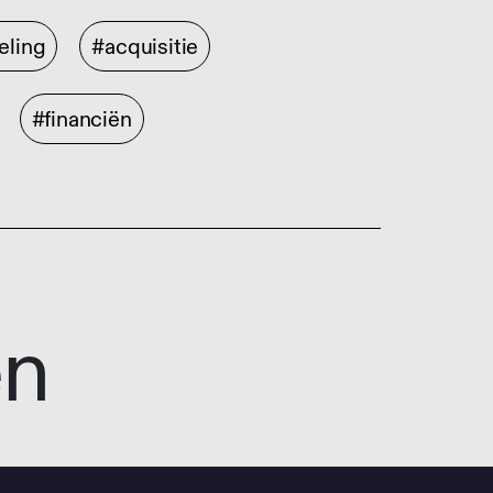
eling
#acquisitie
#financiën
en