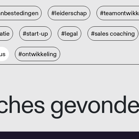
anbestedingen
#leiderschap
#teamontwikk
atie
#start-up
#legal
#sales coaching
us
#ontwikkeling
ches gevond