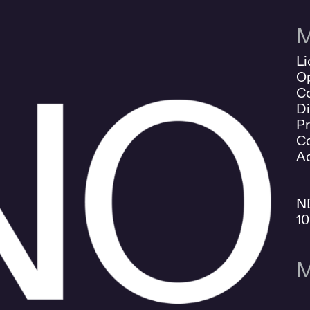
M
Li
O
Co
Di
Pr
Co
Ad
N
1
M