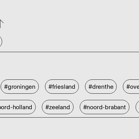
#groningen
#friesland
#drenthe
#ove
ord-holland
#zeeland
#noord-brabant