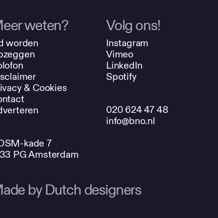
eer weten?
Volg ons!
d worden
Instagram
pzeggen
Vimeo
lofon
LinkedIn
sclaimer
Spotify
ivacy & Cookies
ntact
020 624 47 48
verteren
info@bno.nl
DSM-kade 7
033 PG Amsterdam
ade by Dutch designers