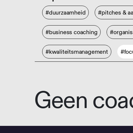
#duurzaamheid
#pitches & a
#business coaching
#organis
#kwaliteitsmanagement
#foc
Geen coa