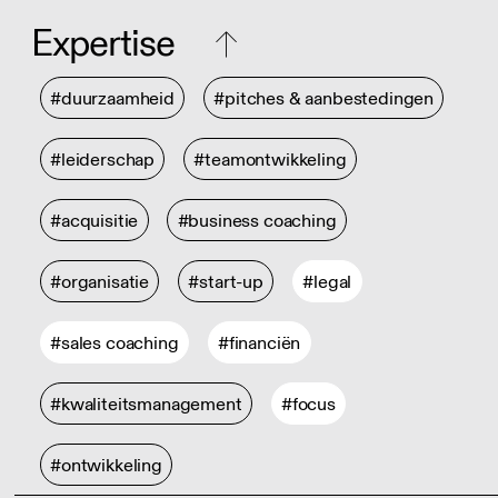
Expertise
#duurzaamheid
#pitches & aanbestedingen
#leiderschap
#teamontwikkeling
#acquisitie
#business coaching
#organisatie
#start-up
#legal
#sales coaching
#financiën
#kwaliteitsmanagement
#focus
#ontwikkeling