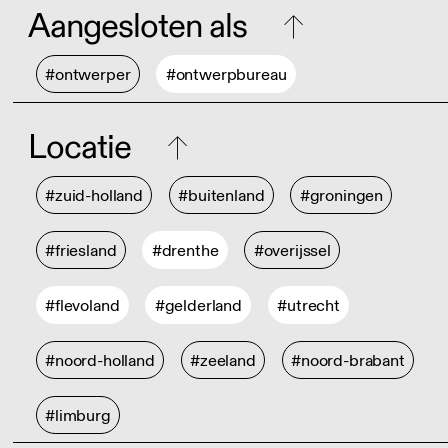
Aangesloten als
#ontwerper
#ontwerpbureau
Locatie
#zuid-holland
#buitenland
#groningen
#friesland
#drenthe
#overijssel
#flevoland
#gelderland
#utrecht
#noord-holland
#zeeland
#noord-brabant
#limburg