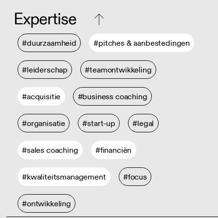
Expertise
#duurzaamheid
#pitches & aanbestedingen
#leiderschap
#teamontwikkeling
#acquisitie
#business coaching
#organisatie
#start-up
#legal
#sales coaching
#financiën
#kwaliteitsmanagement
#focus
#ontwikkeling