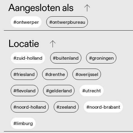
Aangesloten als
#ontwerper
#ontwerpbureau
Locatie
#zuid-holland
#buitenland
#groningen
#friesland
#drenthe
#overijssel
#flevoland
#gelderland
#utrecht
#noord-holland
#zeeland
#noord-brabant
#limburg