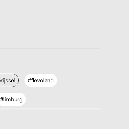
rijssel
#flevoland
#limburg