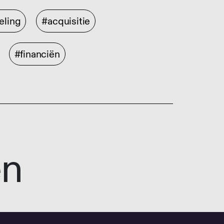
eling
#acquisitie
#financiën
en