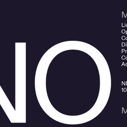
M
Li
O
Co
Di
Pr
Co
Ad
N
1
M