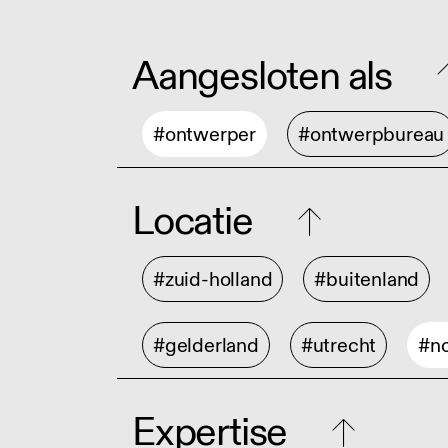
Aangesloten als
#ontwerper
#ontwerpbureau
Locatie
#zuid-holland
#buitenland
#gelderland
#utrecht
#no
Expertise