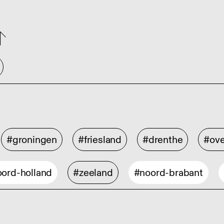
#groningen
#friesland
#drenthe
#ove
ord-holland
#zeeland
#noord-brabant