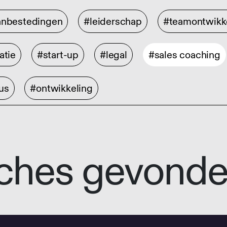
anbestedingen
#leiderschap
#teamontwikk
atie
#start-up
#legal
#sales coaching
us
#ontwikkeling
ches gevond