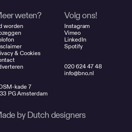
eer weten?
Volg ons!
d worden
Instagram
pzeggen
Vimeo
lofon
LinkedIn
sclaimer
Spotify
ivacy & Cookies
ntact
020 624 47 48
verteren
info@bno.nl
DSM-kade 7
033 PG Amsterdam
ade by Dutch designers