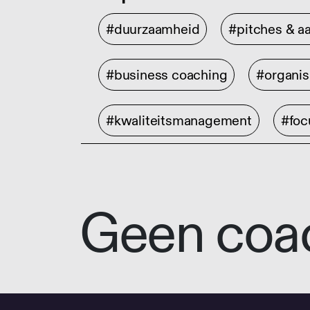
#duurzaamheid
#pitches & a
#business coaching
#organis
#kwaliteitsmanagement
#foc
Geen coa