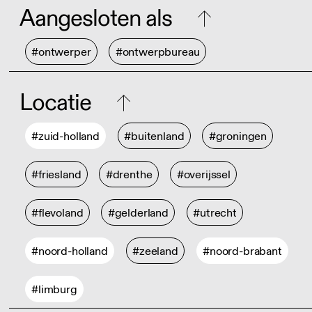
Aangesloten als
#ontwerper
#ontwerpbureau
Locatie
#zuid-holland
#buitenland
#groningen
#friesland
#drenthe
#overijssel
#flevoland
#gelderland
#utrecht
#noord-holland
#zeeland
#noord-brabant
#limburg