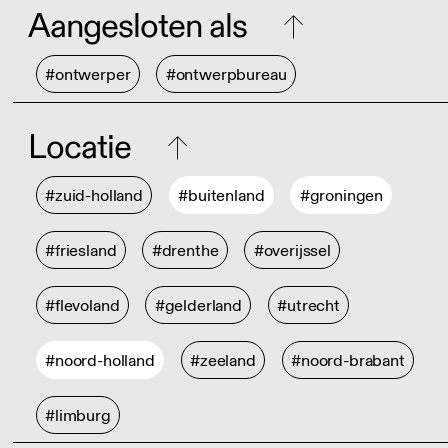
Aangesloten als
#ontwerper
#ontwerpbureau
Locatie
#zuid-holland
#buitenland
#groningen
#friesland
#drenthe
#overijssel
#flevoland
#gelderland
#utrecht
#noord-holland
#zeeland
#noord-brabant
#limburg