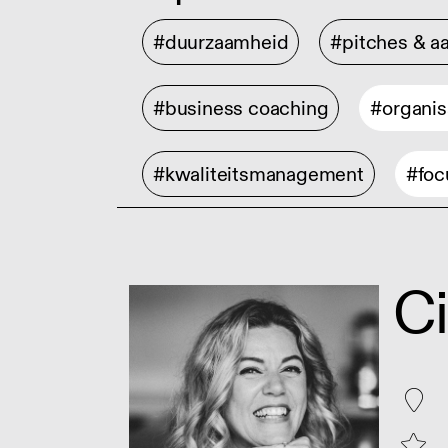
#duurzaamheid
#pitches & a
#business coaching
#organis
#kwaliteitsmanagement
#foc
C