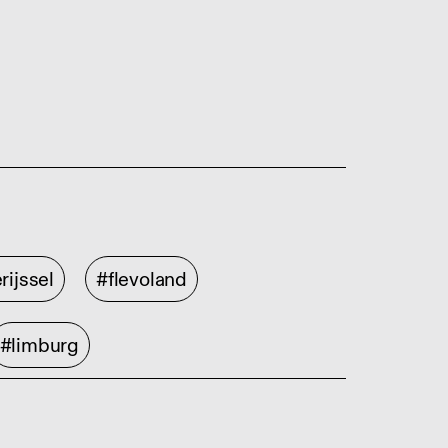
rijssel
#flevoland
#limburg