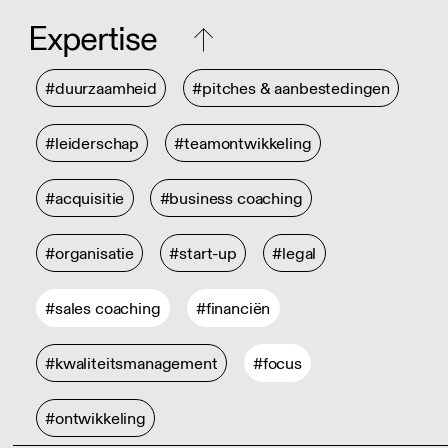
Expertise
#duurzaamheid
#pitches & aanbestedingen
#leiderschap
#teamontwikkeling
#acquisitie
#business coaching
#organisatie
#start-up
#legal
#sales coaching
#financiën
#kwaliteitsmanagement
#focus
#ontwikkeling