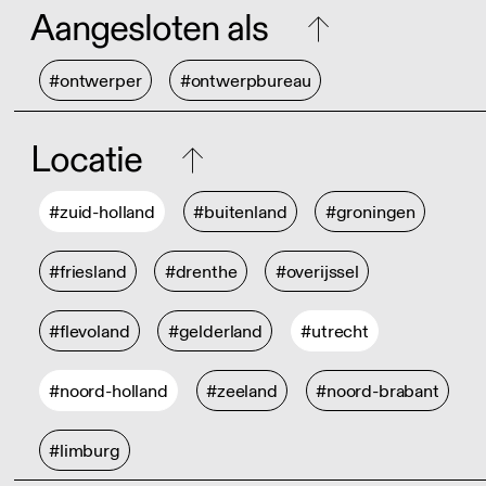
Aangesloten als
#ontwerper
#ontwerpbureau
Locatie
#zuid-holland
#buitenland
#groningen
#friesland
#drenthe
#overijssel
#flevoland
#gelderland
#utrecht
#noord-holland
#zeeland
#noord-brabant
#limburg